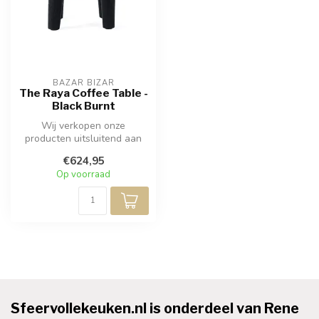
BAZAR BIZAR
The Raya Coffee Table -
Black Burnt
Wij verkopen onze
producten uitsluitend aan
professionals. Bezoek een
€624,95
van onze (...
Op voorraad
Sfeervollekeuken.nl is onderdeel van Rene