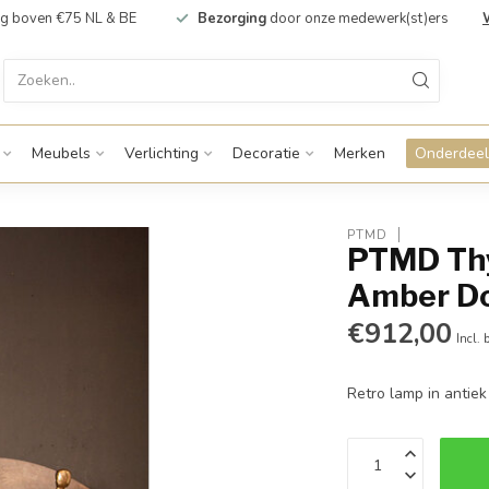
g boven €75 NL & BE
Bezorging
door onze medewerk(st)ers
Meubels
Verlichting
Decoratie
Merken
Onderdeel
PTMD
PTMD Thy
Amber D
€912,00
Incl. 
Retro lamp in antie