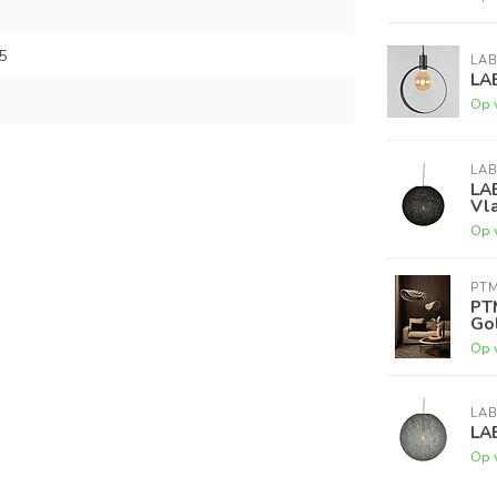
5
LAB
LA
Op 
LAB
LA
Vla
Op 
PT
PT
Go
Op 
LAB
LAB
Op 