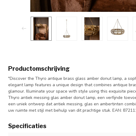
Productomschrijving
"Discover the Thyro antique brass glass amber donut lamp, a soph
elegant lamp features a unique design that combines antique bras
glamour. Illuminate your space with style using this exquisite 
Thyro antiek messing glas amber donut lamp, een verfijnde toevo
een uniek ontwerp dat antiek messing, glas en ambertinten combin
uw ruimte met stijl met behulp van dit prachtige stuk. EAN: 872
Specificaties