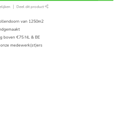
lijken
Deel dit product
ollendoorn van 1250m2
ndgemaakt
g boven €75 NL & BE
 onze medewerk(st)ers