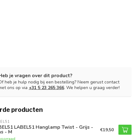
Heb je vragen over dit product?
Of heb je hulp nodig bij een bestelling? Neem gerust contact
met ons op via
+31 5 23 265 366
. We helpen u graag verder!
rde producten
EL51
BEL51 LABEL51 Hanglamp Twist - Grijs -
€19,50
s - M
voorraad