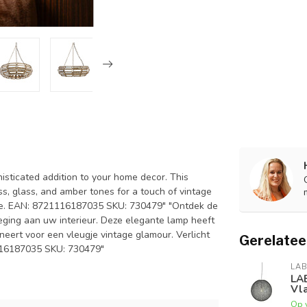
isticated addition to your home decor. This
s, glass, and amber tones for a touch of vintage
piece. EAN: 8721116187035 SKU: 730479" "Ontdek de
eging aan uw interieur. Deze elegante lamp heeft
eert voor een vleugje vintage glamour. Verlicht
Gerelatee
1116187035 SKU: 730479"
LAB
LA
Vla
Op 