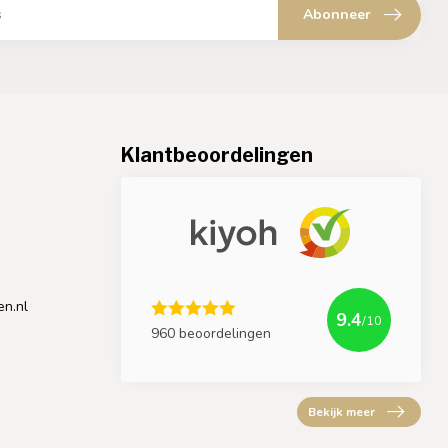
Abonneer
Klantbeoordelingen
en.nl
9.4
/10
960 beoordelingen
Bekijk meer