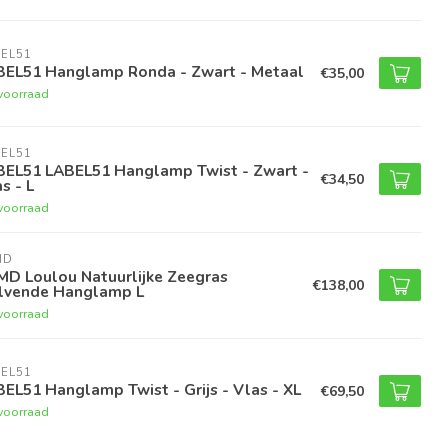
EL51
BEL51 Hanglamp Ronda - Zwart - Metaal
€35,00
voorraad
EL51
BEL51 LABEL51 Hanglamp Twist - Zwart -
€34,50
s - L
voorraad
MD
MD Loulou Natuurlijke Zeegras
€138,00
lvende Hanglamp L
voorraad
EL51
EL51 Hanglamp Twist - Grijs - Vlas - XL
€69,50
voorraad