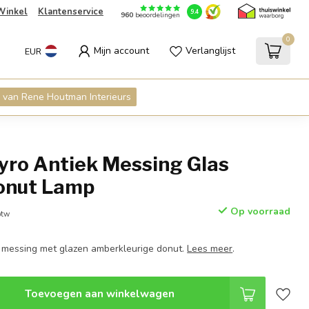
Winkel
Klantenservice
9.4
960
beoordelingen
0
Mijn account
Verlanglijst
EUR
 van Rene Houtman Interieurs
ro Antiek Messing Glas
onut Lamp
Op voorraad
btw
k messing met glazen amberkleurige donut.
Lees meer
.
Toevoegen aan winkelwagen