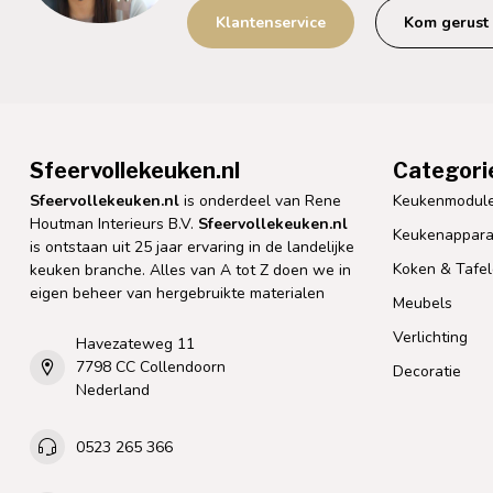
Klantenservice
Kom gerust 
Sfeervollekeuken.nl
Categori
Sfeervollekeuken.nl
is onderdeel van Rene
Keukenmodul
Houtman Interieurs B.V.
Sfeervollekeuken.nl
Keukenappara
is ontstaan uit 25 jaar ervaring in de landelijke
Koken & Tafe
keuken branche. Alles van A tot Z doen we in
eigen beheer van hergebruikte materialen
Meubels
Verlichting
Havezateweg 11
7798 CC Collendoorn
Decoratie
Nederland
0523 265 366