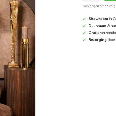
Toevoegen om te verge
Showroom
in C
Duurzaam
& ha
Gratis
verzendin
Bezorging
door