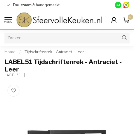
Duurzaam
& handgemaakt
Gratis
verz
9.4
0
MENU
Home
/
Tijdschriftenrek - Antraciet - Leer
LABEL51 Tijdschriftenrek - Antraciet -
Leer
LABEL51