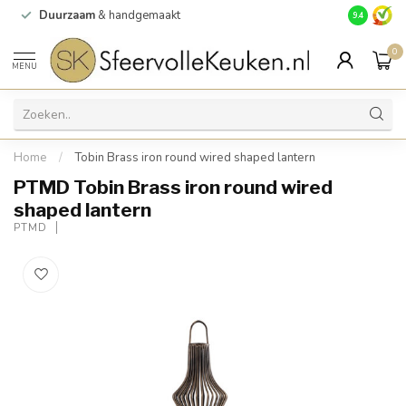
Duurzaam
& handgemaakt
Gratis
verz
9.4
0
MENU
Home
/
Tobin Brass iron round wired shaped lantern
PTMD Tobin Brass iron round wired
shaped lantern
PTMD