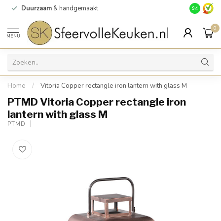
Duurzaam
& handgemaakt
Gratis
verz
9.4
0
MENU
Home
/
Vitoria Copper rectangle iron lantern with glass M
PTMD Vitoria Copper rectangle iron
lantern with glass M
PTMD