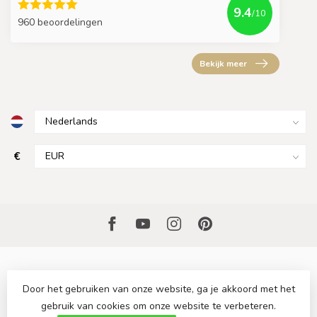
9.4
/10
960 beoordelingen
Bekijk meer
€
Door het gebruiken van onze website, ga je akkoord met het
gebruik van cookies om onze website te verbeteren.
© Copyright 2026 Sfeervollekeuken.nl
- Powered by
Lightspeed
-