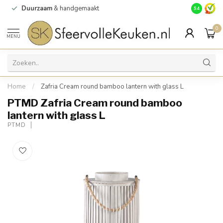
Duurzaam
& handgemaakt
Gratis
verz
9.4
0
MENU
Home
/
Zafria Cream round bamboo lantern with glass L
PTMD Zafria Cream round bamboo
lantern with glass L
PTMD