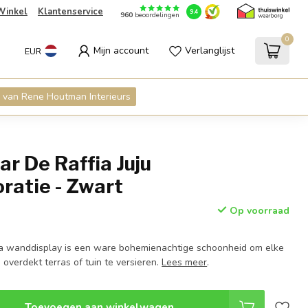
Winkel
Klantenservice
9.4
960
beoordelingen
0
Mijn account
Verlanglijst
EUR
 van Rene Houtman Interieurs
ar De Raffia Juju
ratie - Zwart
Op voorraad
ia wanddisplay is een ware bohemienachtige schoonheid om elke
, overdekt terras of tuin te versieren.
Lees meer
.
Toevoegen aan winkelwagen