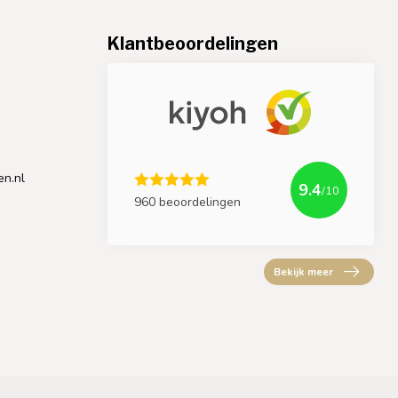
Klantbeoordelingen
en.nl
9.4
/10
960 beoordelingen
Bekijk meer