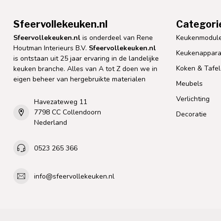
Sfeervollekeuken.nl
Categori
Sfeervollekeuken.nl
is onderdeel van Rene
Keukenmodul
Houtman Interieurs B.V.
Sfeervollekeuken.nl
Keukenappara
is ontstaan uit 25 jaar ervaring in de landelijke
Koken & Tafe
keuken branche. Alles van A tot Z doen we in
eigen beheer van hergebruikte materialen
Meubels
Verlichting
Havezateweg 11
7798 CC Collendoorn
Decoratie
Nederland
0523 265 366
info@sfeervollekeuken.nl