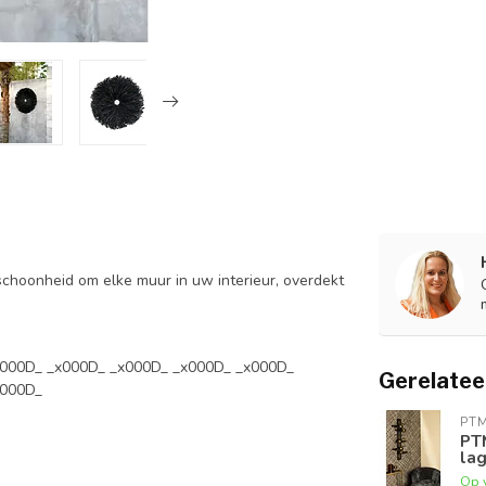
choonheid om elke muur in uw interieur, overdekt
x000D_ _x000D_ _x000D_ _x000D_ _x000D_
Gerelatee
x000D_
PT
PT
la
Op 