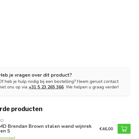
Heb je vragen over dit product?
Of heb je hulp nodig bij een bestelling? Neem gerust contact
met ons op via
+31 5 23 265 366
. We helpen u graag verder!
rde producten
MD
MD Brendan Brown stalen wand wijnrek
€46,00
gen S
voorraad