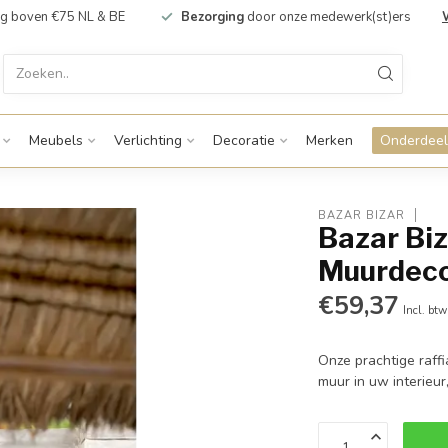
g boven €75 NL & BE
Bezorging
door onze medewerk(st)ers
Meubels
Verlichting
Decoratie
Merken
Onderdeel
BAZAR BIZAR
Bazar Biz
Muurdeco
€59,37
Incl. btw
Onze prachtige raff
muur in uw interieur