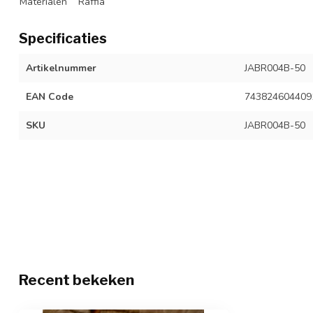
Materialen
Raffia
Specificaties
Artikelnummer
JABR004B-50
EAN Code
743824604409
SKU
JABR004B-50
Recent bekeken