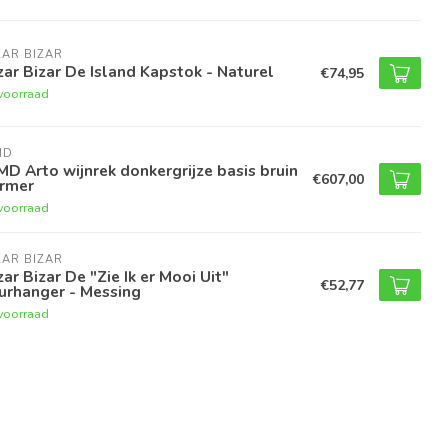
AR BIZAR
ar Bizar De Island Kapstok - Naturel
€74,95
voorraad
MD
D Arto wijnrek donkergrijze basis bruin
€607,00
rmer
voorraad
AR BIZAR
ar Bizar De "Zie Ik er Mooi Uit"
€52,77
urhanger - Messing
voorraad