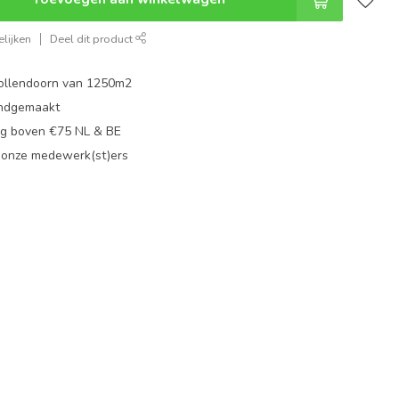
lijken
Deel dit product
ollendoorn van 1250m2
ndgemaakt
g boven €75 NL & BE
 onze medewerk(st)ers