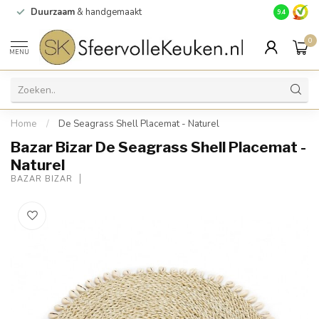
Duurzaam
& handgemaakt
Gratis
verz
9.4
0
MENU
Home
/
De Seagrass Shell Placemat - Naturel
Bazar Bizar De Seagrass Shell Placemat -
Naturel
BAZAR BIZAR