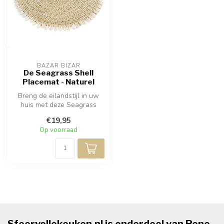
BAZAR BIZAR
De Seagrass Shell
Placemat - Naturel
Breng de eilandstijl in uw
huis met deze Seagrass
placemats. Ze zijn omringd
€19,95
doo...
Op voorraad