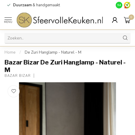
Duurzaam
& handgemaakt
Gratis
verz
9.4
0
MENU
Home
/
De Zuri Hanglamp - Naturel - M
Bazar Bizar De Zuri Hanglamp - Naturel -
M
BAZAR BIZAR