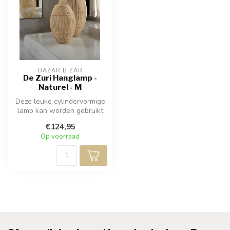
BAZAR BIZAR
De Zuri Hanglamp -
Naturel - M
Deze leuke cylindervormige
lamp kan worden gebruikt
als hanglamp of als
€124,95
vloerlam...
Op voorraad