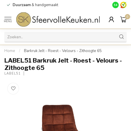
Duurzaam
& handgemaakt
Gratis
verz
9.4
0
MENU
Home
/
Barkruk Jelt - Roest - Velours - Zithoogte 65
LABEL51 Barkruk Jelt - Roest - Velours -
Zithoogte 65
LABEL51