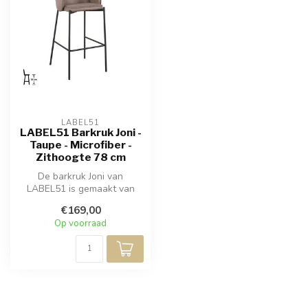
LABEL51
LABEL51 Barkruk Joni -
Taupe - Microfiber -
Zithoogte 78 cm
De barkruk Joni van
LABEL51 is gemaakt van
taupe micro-suède en valt
€169,00
op door zij...
Op voorraad