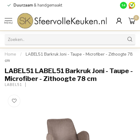
Duurzaam
& handgemaakt
Gratis
verz
9.4
0
MENU
Home
/
LABEL51 Barkruk Joni - Taupe - Microfiber - Zithoogte 78
cm
LABEL51 LABEL51 Barkruk Joni - Taupe -
Microfiber - Zithoogte 78 cm
LABEL51