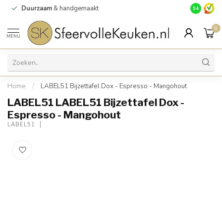
Duurzaam
& handgemaakt
Gratis
verz
9.4
0
MENU
Home
/
LABEL51 Bijzettafel Dox - Espresso - Mangohout
LABEL51 LABEL51 Bijzettafel Dox -
Espresso - Mangohout
LABEL51