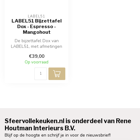
LABEL51
LABEL51 Bijzettafel
Dox - Espresso -
Mangohout
De bijzettafel Dox van
LABEL51, met afmetingen
van 40x40x40cm, is een
€39,00
stijlvolle...
Op voorraad
Sfeervollekeuken.nl is onderdeel van Rene
Houtman Interieurs B.V.
Blijf op de hoogte en schrijf je in voor de nieuwsbrief!