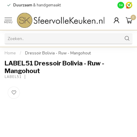
Duurzaam
& handgemaakt
Gratis
verz
9.4
0
MENU
Home
/
Dressoir Bolivia - Ruw - Mangohout
LABEL51 Dressoir Bolivia - Ruw -
Mangohout
LABEL51