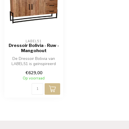
LABEL51
Dressoir Bolivia - Ruw -
Mangohout
De Dressoir Bolivia van
LABEL51 is geïnspireerd
door het bescheiden en
€629,00
indrukwek...
Op voorraad