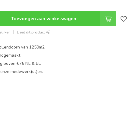
Toevoegen aan winkelwagen
lijken
Deel dit product
ollendoorn van 1250m2
ndgemaakt
g boven €75 NL & BE
 onze medewerk(st)ers