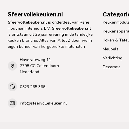
Sfeervollekeuken.nl
Categori
Sfeervollekeuken.nl
is onderdeel van Rene
Keukenmodul
Houtman Interieurs B.V.
Sfeervollekeuken.nl
Keukenappara
is ontstaan uit 25 jaar ervaring in de landelijke
Koken & Tafe
keuken branche. Alles van A tot Z doen we in
eigen beheer van hergebruikte materialen
Meubels
Verlichting
Havezateweg 11
7798 CC Collendoorn
Decoratie
Nederland
0523 265 366
info@sfeervollekeuken.nl