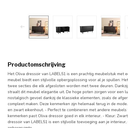
Productomschrijving
Het Oliva dressoir van LABEL51 is een prachtig meubelstuk met e
meubel biedt een stijlvolle opbergoplossing voor al je spullen. He
twee secties die elk afgesloten worden met twee deuren. Dankz
straalt dit meubel elegantie uit. De hoge poten zorgen voor een lu
nostalgisch gevoel dankzij de klassieke elementen, zoals de afg
compleet maken. Deze kenmerken zijn helemaal terug in de mode. - 
en zwart eikenhout. - Perfect te combineren met andere meubels u
kenmerken past Oliva dressoir goed in elk interieur. - Kleur: Zwart
dressoir van LABEL51 is een stijlvolle toevoeging aan je interieur,
opbergruimte.