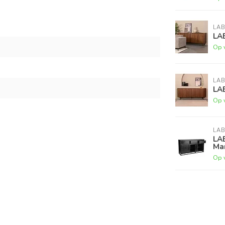
LAB
LA
Op 
LAB
LAB
Op 
LAB
LAB
Ma
Op 