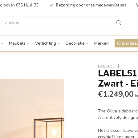
g boven €75 NL & BE
Bezorging
door onze medewerk(st)ers
Meubels
Verlichting
Decoratie
Merken
Onderdeel
LABEL51
LABEL51 
Zwart - E
€1.249,00
In
The Oliva sideboard
A creatively designe
Het dressoir Oliva 
creatief
Lees meer
.