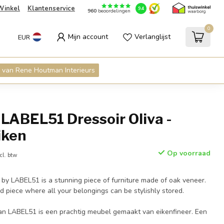
Winkel
Klantenservice
9.4
960
beoordelingen
0
Mijn account
Verlanglijst
EUR
 van Rene Houtman Interieurs
LABEL51 Dressoir Oliva -
iken
Op voorraad
cl. btw
 by LABEL51 is a stunning piece of furniture made of oak veneer.
d piece where all your belongings can be stylishly stored.
van LABEL51 is een prachtig meubel gemaakt van eikenfineer. Een