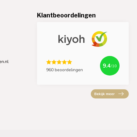
Klantbeoordelingen
en.nl
9.4
/10
960 beoordelingen
Bekijk meer