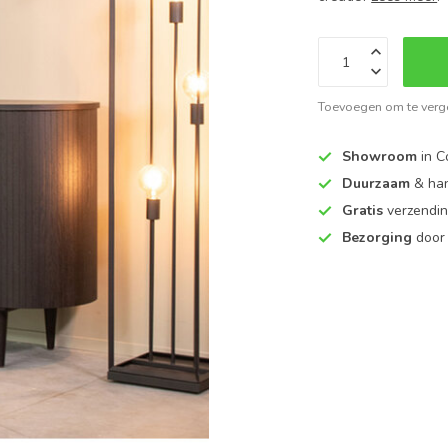
Toevoegen om te verge
Showroom
in C
Duurzaam
& ha
Gratis
verzendin
Bezorging
door