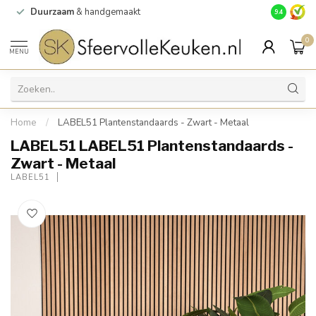
Duurzaam
& handgemaakt
Gratis
verz
9.4
0
MENU
Home
/
LABEL51 Plantenstandaards - Zwart - Metaal
LABEL51 LABEL51 Plantenstandaards -
Zwart - Metaal
LABEL51