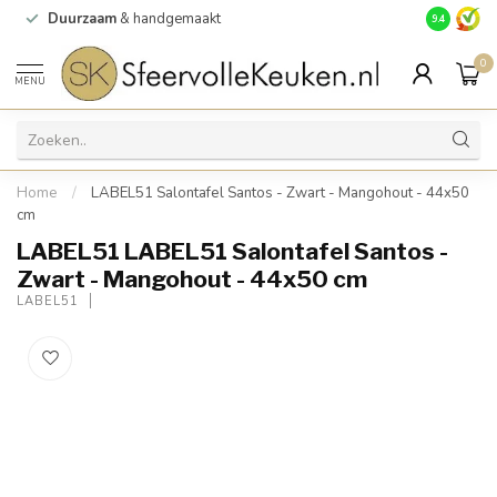
Duurzaam
& handgemaakt
Gratis
verz
9.4
0
MENU
Home
/
LABEL51 Salontafel Santos - Zwart - Mangohout - 44x50
cm
LABEL51 LABEL51 Salontafel Santos -
Zwart - Mangohout - 44x50 cm
LABEL51