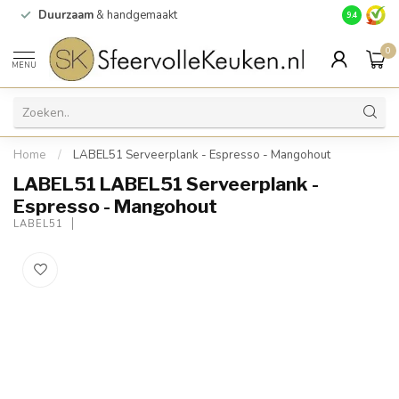
Duurzaam
& handgemaakt
Gratis
verz
9.4
0
MENU
Home
/
LABEL51 Serveerplank - Espresso - Mangohout
LABEL51 LABEL51 Serveerplank -
Espresso - Mangohout
LABEL51