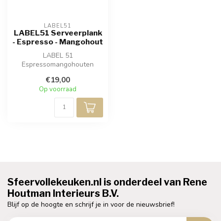
LABEL51
LABEL51 Serveerplank
- Espresso - Mangohout
LABEL 51
Espressomangohouten
serveerplank. Deze
€19,00
serveerplank, met zijn
Op voorraad
prachtige...
Sfeervollekeuken.nl is onderdeel van Rene
Houtman Interieurs B.V.
Blijf op de hoogte en schrijf je in voor de nieuwsbrief!