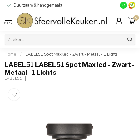
Duurzaam
& handgemaakt
Gratis
verz
9.4
0
MENU
Home
/
LABEL51 Spot Max led - Zwart - Metaal - 1 Lichts
LABEL51 LABEL51 Spot Max led - Zwart -
Metaal - 1 Lichts
LABEL51