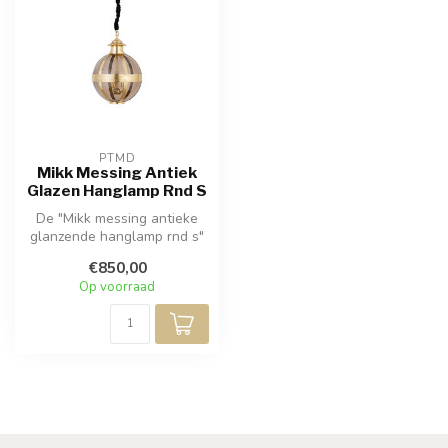
PTMD
Mikk Messing Antiek
Glazen Hanglamp Rnd S
De "Mikk messing antieke
glanzende hanglamp rnd s"
is een prachtige toevoeging
€850,00
a...
Op voorraad