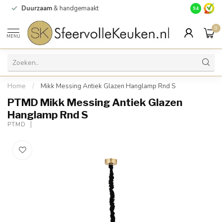
Duurzaam
& handgemaakt
Gratis
verz
9.4
0
MENU
Home
/
Mikk Messing Antiek Glazen Hanglamp Rnd S
PTMD Mikk Messing Antiek Glazen
Hanglamp Rnd S
PTMD