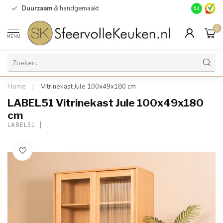
Duurzaam
& handgemaakt
Gratis
verz
9.4
0
MENU
Home
/
Vitrinekast Jule 100x49x180 cm
LABEL51 Vitrinekast Jule 100x49x180
cm
LABEL51