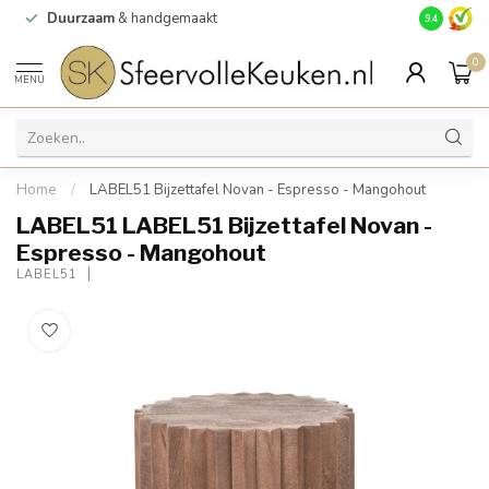
Duurzaam
& handgemaakt
Gratis
verz
9.4
0
MENU
Home
/
LABEL51 Bijzettafel Novan - Espresso - Mangohout
LABEL51 LABEL51 Bijzettafel Novan -
Espresso - Mangohout
LABEL51