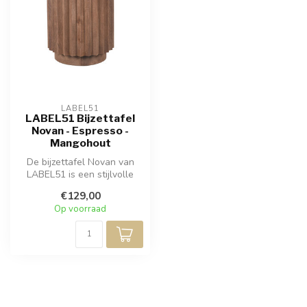
LABEL51
LABEL51 Bijzettafel
Novan - Espresso -
Mangohout
De bijzettafel Novan van
LABEL51 is een stijlvolle
tafel met een uniek
€129,00
ontwerp. ...
Op voorraad