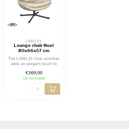
LABEL51
Lounge chair Noel
80x66x57 cm
The LABEL51 Noel armchair
adds an elegant touch to
any interior. With its
€369,00
modern...
Op voorraad