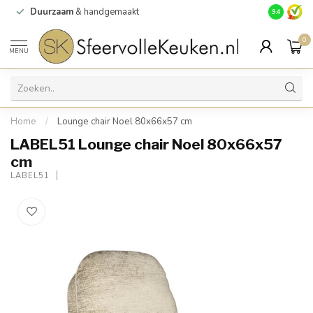
Duurzaam
& handgemaakt
Gratis
verz
9.4
0
MENU
Home
/
Lounge chair Noel 80x66x57 cm
LABEL51 Lounge chair Noel 80x66x57
cm
LABEL51