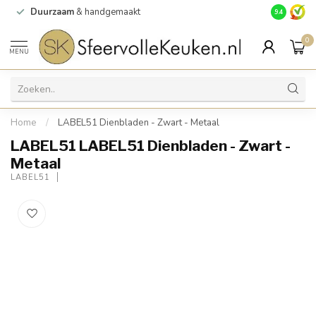
Duurzaam
& handgemaakt
Gratis
verz
9.4
0
MENU
Home
/
LABEL51 Dienbladen - Zwart - Metaal
LABEL51 LABEL51 Dienbladen - Zwart -
Metaal
LABEL51