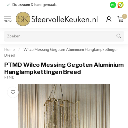
Duurzaam
& handgemaakt
Gratis
verz
9.4
0
MENU
Home
/
Wilco Messing Gegoten Aluminium Hanglampkettingen
Breed
PTMD Wilco Messing Gegoten Aluminium
Hanglampkettingen Breed
PTMD